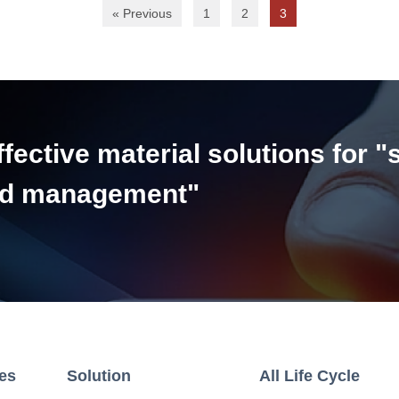
« Previous
1
2
3
ective material solutions for "
and management"
ies
Solution
All Life Cycle