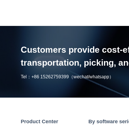
Customers provide cost-eff
transportation, picking, 
Tel：
+86 15262759399
（wechat/whatsapp）
Product Center
By software ser