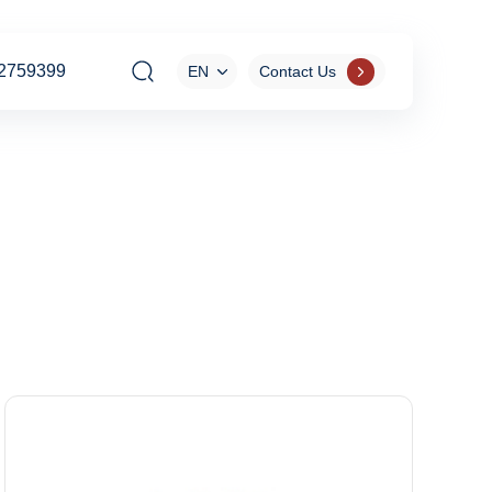
2759399
EN
Contact Us